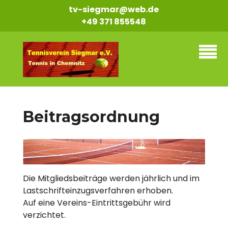
Skip
tv-siegmar@web.de
to
+49 371 855548
content
Beitragsordnung
Die Mitgliedsbeiträge werden jährlich und im
Lastschrifteinzugsverfahren erhoben.
Auf eine Vereins-Eintrittsgebühr wird
verzichtet.