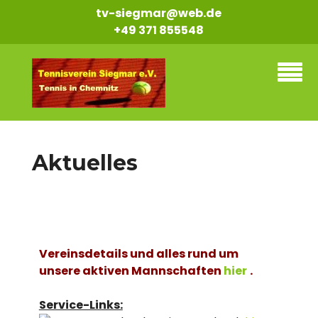
tv-siegmar@web.de
+49 371 855548
Aktuelles
Vereinsdetails
und alles rund um
unsere aktiven Mannschaften
hier
.
Service-Links: